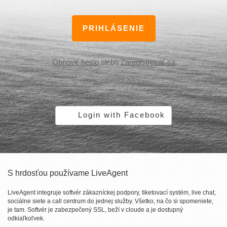
PRIHLÁSENIE
Obnoviť heslo
alebo
Zaregistrovať sa
Login with Facebook
S hrdosťou používame LiveAgent
LiveAgent integruje softvér zákazníckej podpory, tiketovací systém, live chat,
sociálne siete a call centrum do jednej služby. Všetko, na čo si spomeniete,
je tam. Softvér je zabezpečený SSL, beží v cloude a je dostupný
odkiaľkoľvek.