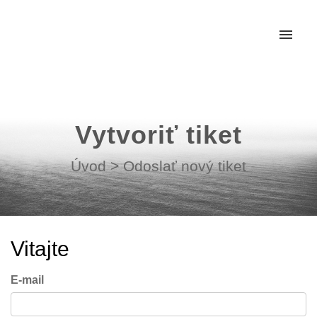
Moje tikety
Vytvoriť tiket
Vytvoriť tiket
Prihlásenie
Úvod
>
Odoslať nový tiket
Vitajte
E-mail